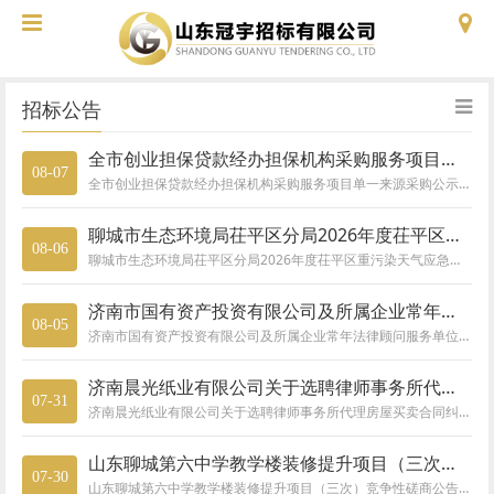
招标公告
全市创业担保贷款经办担保机构采购服务项目单一来源采购公示
08-07
全市创业担保贷款经办担保机构采购服务项目单一来源采购公示全市创业担保贷款经办担保机构采购服务项目采用单一来源方式采购，该项目主要采购内容为全市创业担保贷款经办担保机构采购服务,本项目共分1个包，由聊城昌信融资担保有限公司承担。现将本采购项目予以公示，公示期从2026年08月08日至2026年08月14日止，共计5个工作日。潜在供应商对公示内容有异议的，请于公示期满后2个工作日内将书面意见（包括：供
聊城市生态环境局茌平区分局2026年度茌平区重污染天气应急预案及应急减排清单编制项目竞争性采购评定公告
08-06
聊城市生态环境局茌平区分局2026年度茌平区重污染天气应急预案及应急减排清单编制项目竞争性采购评定公告一、1、采购人：聊城市生态环境局茌平区分局地址：茌平区联系人：杨科长联系电话：0635-71068192、代理机构：山东冠宇招标有限公司地址：东昌府区利民东路26号507室(剧院路口东50米路南)联系人：李全鑫联系电话：15666735210二、竞争性采购评定项目名称：聊城市生态环境局茌平区分局2
济南市国有资产投资有限公司及所属企业常年法律顾问服务单位采购项目询比采购公告
08-05
济南市国有资产投资有限公司及所属企业常年法律顾问服务单位采购项目询比采购公告
济南晨光纸业有限公司关于选聘律师事务所代理房屋买卖合同纠纷诉讼案件专项法律服务项目询比采购公告
07-31
济南晨光纸业有限公司关于选聘律师事务所代理房屋买卖合同纠纷诉讼案件专项法律服务项目询比采购公告
山东聊城第六中学教学楼装修提升项目（三次）竞争性磋商公告
07-30
山东聊城第六中学教学楼装修提升项目（三次）竞争性磋商公告一、采购人:山东聊城第六中学地址：聊城市东昌东路32号联系人：李主任联系方式：15553251833二、采购代理机构：山东冠宇招标有限公司地址：聊城市东昌府区利民东路26号水利科技推广中心507室（剧院路口东50米路南）联系人：李全鑫联系方式：15666735210三、项目名称及采购编号项目名称：山东聊城第六中学教学楼装修提升项目项目编号：S