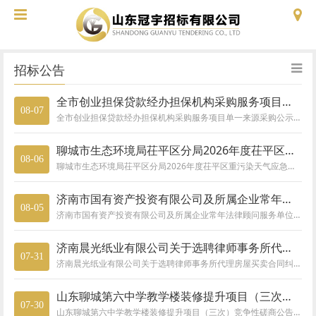
招标公告
全市创业担保贷款经办担保机构采购服务项目单一来源采购公示
08-07
全市创业担保贷款经办担保机构采购服务项目单一来源采购公示全市创业担保贷款经办担保机构采购服务项目采用单一来源方式采购，该项目主要采购内容为全市创业担保贷款经办担保机构采购服务,本项目共分1个包，由聊城昌信融资担保有限公司承担。现将本采购项目予以公示，公示期从2026年08月08日至2026年08月14日止，共计5个工作日。潜在供应商对公示内容有异议的，请于公示期满后2个工作日内将书面意见（包括：供
聊城市生态环境局茌平区分局2026年度茌平区重污染天气应急预案及应急减排清单编制项目竞争性采购评定公告
08-06
聊城市生态环境局茌平区分局2026年度茌平区重污染天气应急预案及应急减排清单编制项目竞争性采购评定公告一、1、采购人：聊城市生态环境局茌平区分局地址：茌平区联系人：杨科长联系电话：0635-71068192、代理机构：山东冠宇招标有限公司地址：东昌府区利民东路26号507室(剧院路口东50米路南)联系人：李全鑫联系电话：15666735210二、竞争性采购评定项目名称：聊城市生态环境局茌平区分局2
济南市国有资产投资有限公司及所属企业常年法律顾问服务单位采购项目询比采购公告
08-05
济南市国有资产投资有限公司及所属企业常年法律顾问服务单位采购项目询比采购公告
济南晨光纸业有限公司关于选聘律师事务所代理房屋买卖合同纠纷诉讼案件专项法律服务项目询比采购公告
07-31
济南晨光纸业有限公司关于选聘律师事务所代理房屋买卖合同纠纷诉讼案件专项法律服务项目询比采购公告
山东聊城第六中学教学楼装修提升项目（三次）竞争性磋商公告
07-30
山东聊城第六中学教学楼装修提升项目（三次）竞争性磋商公告一、采购人:山东聊城第六中学地址：聊城市东昌东路32号联系人：李主任联系方式：15553251833二、采购代理机构：山东冠宇招标有限公司地址：聊城市东昌府区利民东路26号水利科技推广中心507室（剧院路口东50米路南）联系人：李全鑫联系方式：15666735210三、项目名称及采购编号项目名称：山东聊城第六中学教学楼装修提升项目项目编号：S